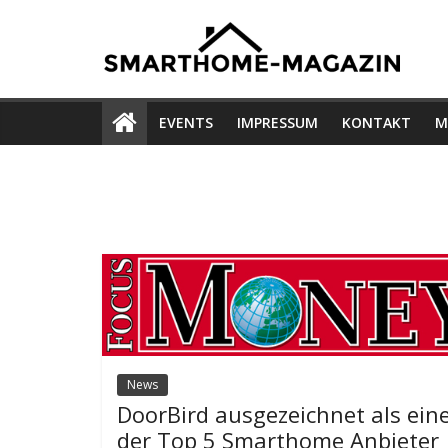
Skip
Smarthome-
to
content
Magazin
EVENTS
IMPRESSUM
KONTAKT
M
für
intelligentes
Wohnen
und
Gebäudeautomation
News
DoorBird ausgezeichnet als ein
der Top 5 Smarthome Anbieter